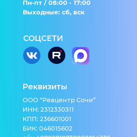
Пн-пт / 08:00 - 17:00
Выходные: сб, вск
СОЦСЕТИ
Реквизиты
ООО “Реацентр Сочи”
ИНН: 2312330311
КПП: 236601001
БИК: 046015602