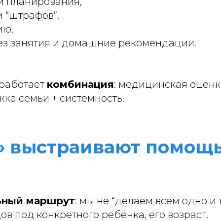
и планирования,
и “штрафов”,
ию,
ез занятия и домашние рекомендации.
 работает
комбинация
: медицинская оценк
ка семьи + системность.
е» выстраивают помощ
ьный маршрут
: мы не “делаем всем одно и 
ов под конкретного ребёнка, его возраст,