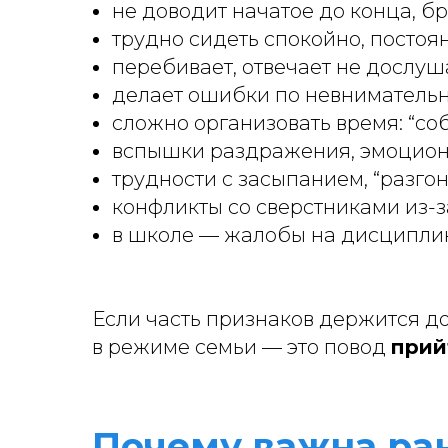
не доводит начатое до конца, бр
трудно сидеть спокойно, постоянн
перебивает, отвечает не дослуша
делает ошибки по невнимательно
сложно организовать время: “соб
вспышки раздражения, эмоционал
трудности с засыпанием, “разгон
конфликты со сверстниками из-з
в школе — жалобы на дисциплин
Если часть признаков держится до
в режиме семьи — это повод
прий
Почему важна ра