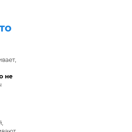
то
вает,
о не
ы
,
ивают