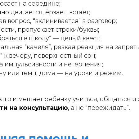
осает на середине;
о двигается, ёрзает, встаёт;
в вопрос, “вклинивается” в разговор;
сти, пропускает строки/буквы;
раться в школу” — целый квест;
ьная “качеля”, резкая реакция на запреты
” к вечеру, поверхностный сон;
а импульсивности и нетерпения;
у или темп, дома — на уроки и режим.
лго и мешает ребёнку учиться, общаться и
ти на консультацию
, а не “пережидать”.
нняя помощь и