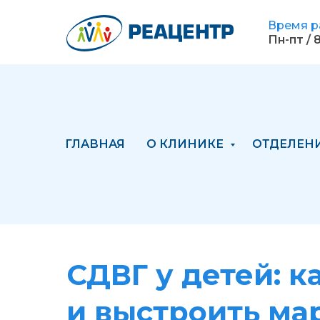
Время р
Пн-пт / 8
ГЛАВНАЯ
О КЛИНИКЕ
ОТДЕЛЕН
СДВГ у детей: к
и выстроить м