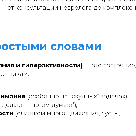
— от консультации невролога до комплекс
простыми словами
ния и гиперактивности)
— это состояние
рстникам:
нимание
(особенно на “скучных” задачах),
 делаю — потом думаю”),
ости
(слишком много движения, суеты,