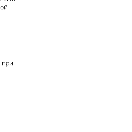
ной
, при