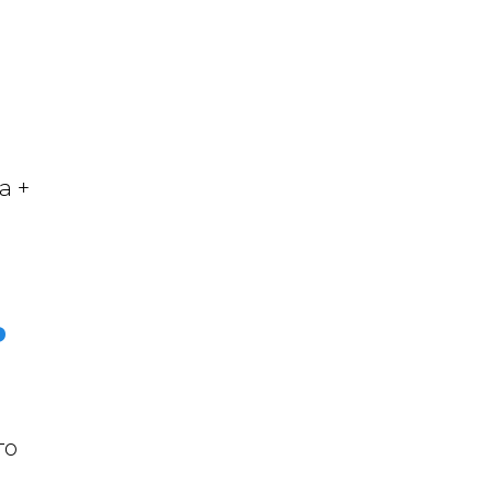
а +
ь
то