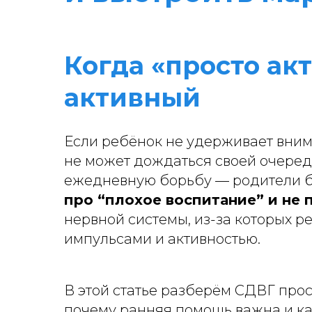
Когда «просто ак
активный
Если ребёнок не удерживает внима
не может дождаться своей очере
ежедневную борьбу — родители б
про “плохое воспитание” и не 
нервной системы, из-за которых 
импульсами и активностью.
В этой статье разберём СДВГ прос
почему ранняя помощь важна и ка