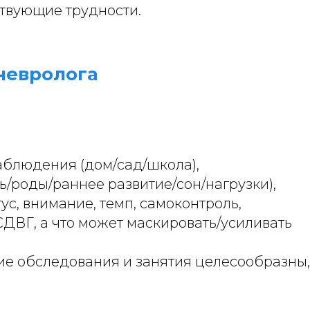
твующие трудности.
невролога
аблюдения (дом/сад/школа),
/роды/раннее развитие/сон/нагрузки),
ус, внимание, темп, самоконтроль,
СДВГ, а что может маскировать/усиливать
кие обследования и занятия целесообразны,