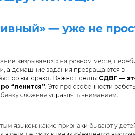
тивный» — уже не прос
ние, «взрывается» на ровном месте, переби
ди, а домашние задания превращаются в
ыстро выгорают. Важно понять:
СДВГ — эт
про “ленится”
. Это про особенности работ
ребёнку сложнее управлять вниманием,
тым языком: какие признаки бывают у детей
к в сети детских клиник «Реацентр» выстра