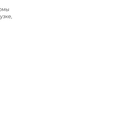
томы
узке,