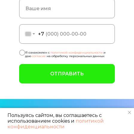
+7
Я ознакомлен с
политикой конфиденциальности
и
даю
согласие
на обработку персональных данных
ОТПРАВИТЬ
Пользуясь сайтом, вы соглашаетесь с
О КЛИНИКЕ
использованием cookies и
политикой
конфиденциальности